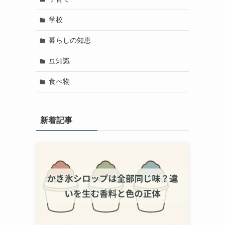
学校
暮らしの知恵
豆知識
食べ物
新着記事
選