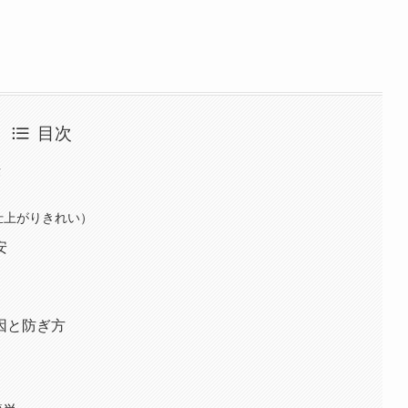
目次
法
で仕上がりきれい）
安
因と防ぎ方