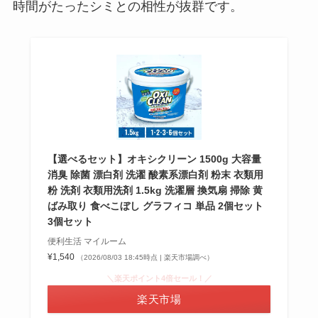
時間がたったシミとの相性が抜群です。
【選べるセット】オキシクリーン 1500g 大容量
消臭 除菌 漂白剤 洗濯 酸素系漂白剤 粉末 衣類用
粉 洗剤 衣類用洗剤 1.5kg 洗濯層 換気扇 掃除 黄
ばみ取り 食べこぼし グラフィコ 単品 2個セット
3個セット
便利生活 マイルーム
¥1,540
（2026/08/03 18:45時点 | 楽天市場調べ）
＼楽天ポイント4倍セール！／
楽天市場