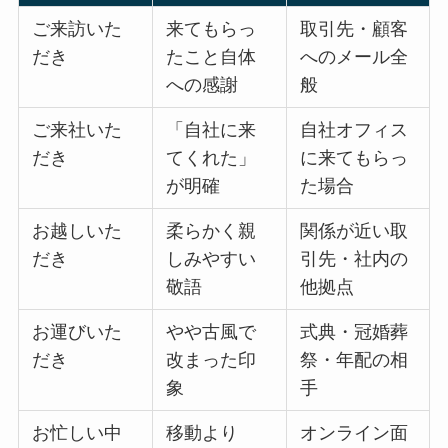
ご来訪いた
来てもらっ
取引先・顧客
だき
たこと自体
へのメール全
への感謝
般
ご来社いた
「自社に来
自社オフィス
だき
てくれた」
に来てもらっ
が明確
た場合
お越しいた
柔らかく親
関係が近い取
だき
しみやすい
引先・社内の
敬語
他拠点
お運びいた
やや古風で
式典・冠婚葬
だき
改まった印
祭・年配の相
象
手
お忙しい中
移動より
オンライン面