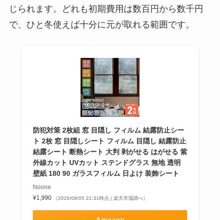
じられます。どれも初期費用は数百円から数千円
で、ひと冬使えば十分に元が取れる範囲です。
防犯対策 2枚組 窓 目隠し フィルム 結露防止シー
ト 2枚 窓 目隠しシート フィルム 目隠し 結露防止
結露シート 断熱シート 大判 剥がせる はがせる 紫
外線カット UVカット ステンドグラス 無地 透明
壁紙 180 90 ガラスフィルム 日よけ 装飾シート
Noone
¥1,990
（2026/08/05 21:31時点 | 楽天市場調べ）
Amazon