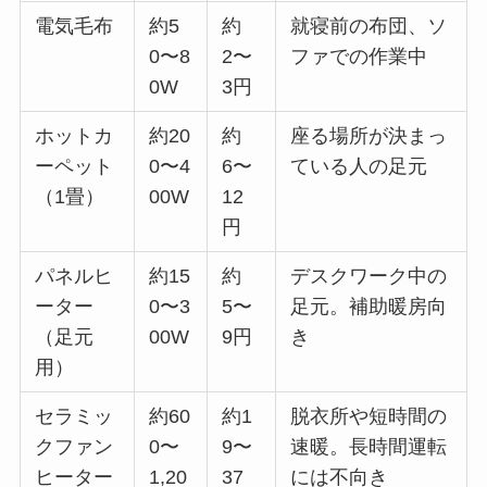
電気毛布
約5
約
就寝前の布団、ソ
0〜8
2〜
ファでの作業中
0W
3円
ホットカ
約20
約
座る場所が決まっ
ーペット
0〜4
6〜
ている人の足元
（1畳）
00W
12
円
パネルヒ
約15
約
デスクワーク中の
ーター
0〜3
5〜
足元。補助暖房向
（足元
00W
9円
き
用）
セラミッ
約60
約1
脱衣所や短時間の
クファン
0〜
9〜
速暖。長時間運転
ヒーター
1,20
37
には不向き