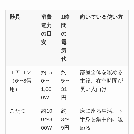
器具
消費
1時
向いている使い方
電力
間
の目
の
安
電
気
代
エアコン
約15
約
部屋全体を暖める
（6〜8畳
0〜
5〜
主役。在室時間が
用）
1,00
31
長い人向け
0W
円
こたつ
約10
約
床に座る生活。下
0〜3
3〜
半身を集中的に暖
00W
9円
める