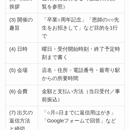
挨拶
覧を参照）
(3) 開催の
「卒業○周年記念」「恩師の○○先
趣旨
生をお招きして」など目的を1行
で
(4) 日時
曜日・受付開始時刻・終了予定時
刻まで書く
(5) 会場
店名・住所・電話番号・最寄り駅
からの所要時間
(6) 会費
金額と支払い方法（当日受付／事
前振込）
(7) 出欠の
「○月○日までに返信用はがき」
返信方法
「Googleフォームで回答」など
と締切