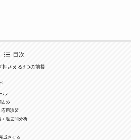
目次
ず押さえる3つの前提
ギ
ール
礎固め
＋応用演習
習＋過去問分析
完成させる