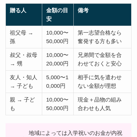
贈る人
金額の目
備考
安
祖父母 →
10,000〜
第一志望合格なら
孫
50,000円
奮発する方も多い
叔父・叔母
10,000〜
兄弟間で金額を合
→ 甥
20,000円
わせておくと安心
友人・知人
5,000〜1
相手に気を遣わせ
→ 子ども
0,000円
ない金額が理想
親 → 子ど
10,000〜
現金＋品物の組み
も
50,000円
合わせも人気
地域によっては入学祝いのお金が内祝