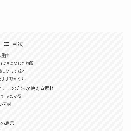
目次
の理由
」は油になじむ物質
層になって残る
たまま動かない
と、この方法が使える素材
バーの3か所
い素材
つの表示