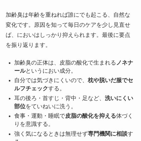
加齢臭は年齢を重ねれば誰にでも起こる、自然な
変化です。原因を知って毎日のケアを少し見直せ
ば、においはしっかり抑えられます。最後に要点
を振り返ります。
加齢臭の正体は、皮脂の酸化で生まれる
ノネナ
ール
というにおい成分。
自分では気づきにくいので、
枕や脱いだ服でセ
ルフチェック
する。
耳の後ろ・首すじ・背中・足など、
洗いにくい
部位
をていねいに洗う。
食事・運動・睡眠で
皮脂の酸化を抑える
体づく
りを意識する。
強く気になるときは無理せず
専門機関に相談
す