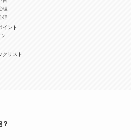
本音
心理
心理
ポイント
イン
ックリスト
能？