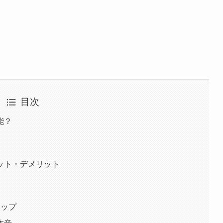
目次
能？
ット・デメリット
テップ