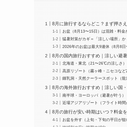
8月に旅行するならどこ？まず押さえ
お盆（8月13〜15日）は混雑・料金
猛暑対策がカギ＝「涼しい場所」か
2026年のお盆は最大9連休（8月8日
8月の国内旅行おすすめ｜涼しい避
北海道・東北（21〜26℃の涼しさ）
高原リゾート（霧ヶ峰・ニセコなど
鍾乳洞・天然クーラースポット（龍
8月の海外旅行おすすめ｜涼しい国
南半球・ヨーロッパ（避暑が叶う）
近場アジアリゾート（フライト時間
8月の旅行が安い時期はいつ？料金
お盆を外す（上旬・下旬の平日が狙