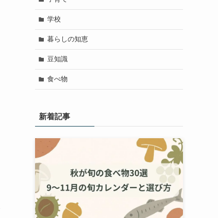
学校
暮らしの知恵
豆知識
食べ物
新着記事
イ