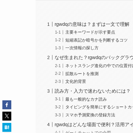
rgwdqの意味は？まずは一文で理解
主要キーワードが示す要点
短縮表記か暗号かを判断するコツ
一次情報の探し方
なぜ生まれた？rgwdqのバックグラ
ネットスラング進化の中での位置付
拡散ルートを推測
文化的背景
読み方・入力で迷わないためには？
最も一般的なカナ読み
タイピングを簡単にするショートカ
スマホ予測変換の登録方法
rgwdqはどんな場面で便利？活用ア
ゲームチャットでの合図