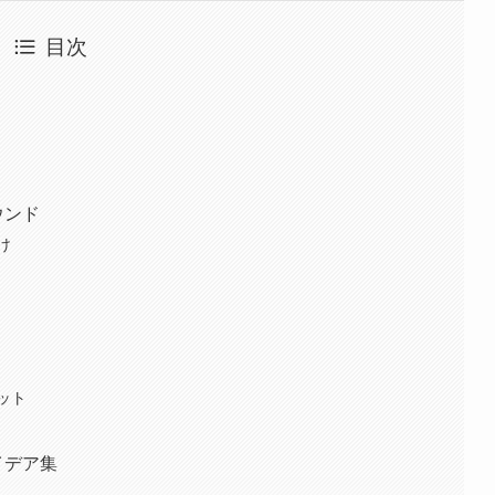
目次
ウンド
け
ット
イデア集