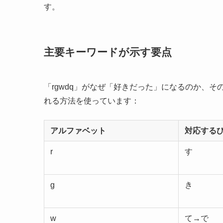
す。
主要キーワードが示す要点
「rgwdq」がなぜ「好きだった」になるのか、
れる方法を使っています：
アルファベット
対応する
r
す
g
き
w
て→で