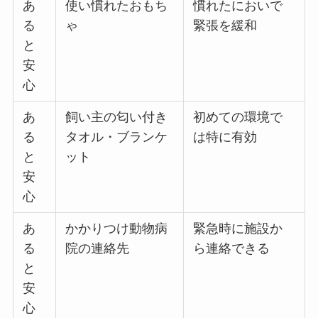
あ
使い慣れたおもち
慣れたにおいで
る
ゃ
緊張を緩和
と
安
心
あ
飼い主の匂い付き
初めての環境で
る
タオル・ブランケ
は特に有効
と
ット
安
心
あ
かかりつけ動物病
緊急時に施設か
る
院の連絡先
ら連絡できる
と
安
心