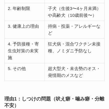
2. 年齢制限
子犬（生後3〜4ヶ月未満）
や高齢犬（10歳前後〜）
3. 健康上の理由
持病・投薬・アレルギーな
ど
4. 予防接種・寄
狂犬病・混合ワクチン未接
生虫対策の未実
種、ノミダニ予防なし
施
5. その他
超大型犬・未去勢のオス・
発情期のメスなど
理由1：しつけの問題（吠え癖・噛み癖・分離
不安）