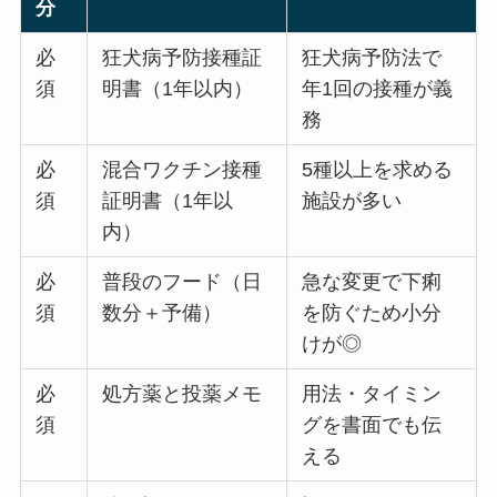
分
必
狂犬病予防接種証
狂犬病予防法で
須
明書（1年以内）
年1回の接種が義
務
必
混合ワクチン接種
5種以上を求める
須
証明書（1年以
施設が多い
内）
必
普段のフード（日
急な変更で下痢
須
数分＋予備）
を防ぐため小分
けが◎
必
処方薬と投薬メモ
用法・タイミン
須
グを書面でも伝
える