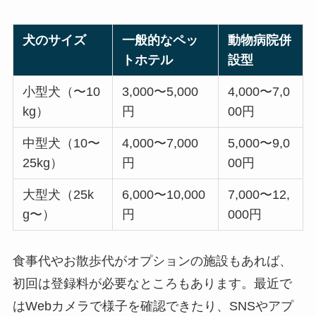
犬のサイズ
一般的なペッ
動物病院併
トホテル
設型
小型犬（〜10
3,000〜5,000
4,000〜7,0
kg）
円
00円
中型犬（10〜
4,000〜7,000
5,000〜9,0
25kg）
円
00円
大型犬（25k
6,000〜10,000
7,000〜12,
g〜）
円
000円
食事代やお散歩代がオプションの施設もあれば、
初回は登録料が必要なところもあります。最近で
はWebカメラで様子を確認できたり、SNSやアプ