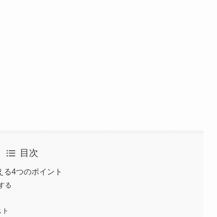
目次
える4つのポイント
する
スト