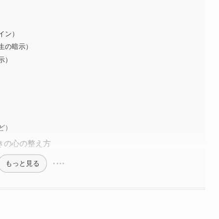
イン）
生の暗示）
示）
ど）
きの心の整え方
もっと見る