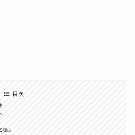
目次
味
れ
る理由