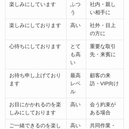
楽しみにしています
ふつ
社内・親し
う
い相手に
楽しみにしております
高い
社外・目上
の方に
心待ちにしております
とて
重要な取引
も高
先・来賓に
い
お待ち申し上げており
最高
顧客の来
ます
レベ
訪・VIP向け
ル
お目にかかれるのを楽
高い
会う約束が
しみにしております
ある場合
ご一緒できるのを楽し
高い
共同作業・