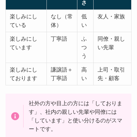
さ
楽しみにし
なし（常
低
友人・家族
ている
体）
い
楽しみにし
丁寧語
ふ
同僚・親し
ています
つ
い先輩
う
楽しみにし
謙譲語＋
高
上司・取引
ております
丁寧語
い
先・顧客
社外の方や目上の方には「しておりま
す」、社内の親しい先輩や同僚には
「しています」と使い分けるのがスマ
ートです。