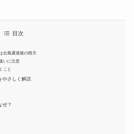
目次
は台風通過後の晴天
違いに注意
くこと
をやさしく解説
なぜ？