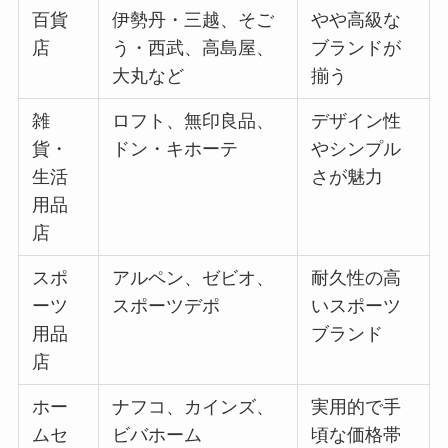
百貨
伊勢丹・三越、そご
やや高級な
店
う・西武、高島屋、
ブランドが
大丸など
揃う
雑
ロフト、無印良品、
デザイン性
貨・
ドン・キホーテ
やシンプル
生活
さが魅力
用品
店
スポ
アルペン、ゼビオ、
耐久性の高
ーツ
スポーツデポ
いスポーツ
用品
ブランド
店
ホー
ナフコ、カインズ、
実用的で手
ムセ
ビバホーム
頃な価格帯