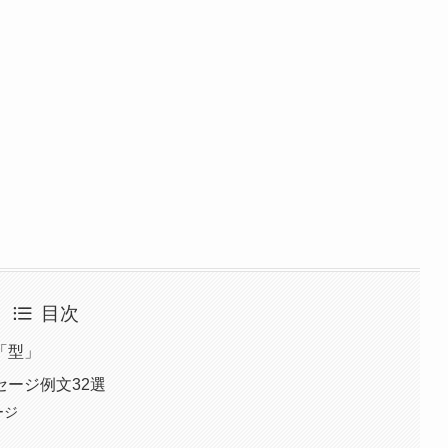
目次
「型」
ージ例文32選
ージ