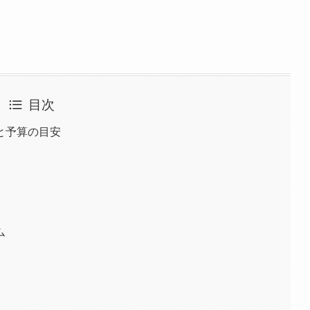
目次
と予算の目安
ム